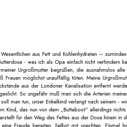
 Wesentlichen aus Fett und Kohlenhydraten – zumindes
Butterdose - was ich als Opa einfach nicht verhindern 
g meiner Urgroßmutter begrüßen, die ausnahmslos alle
 daß Frauen möglichst unauffällig töten. Meine Urgroßm
rückstände aus der Londoner Kanalisation entfernt we
slicht. So ungefähr muß man sich die Arterien meines 
soll man tun, unser Enkelkind verlangt nach seinem - 
dem Kind, das nun von dem „Buttaboot“ allerdings nich
arstellt für den Weg des Fettes aus der Dose hinein in d
ne Freude bereiten. Selbst mit unechten. Einmal hat