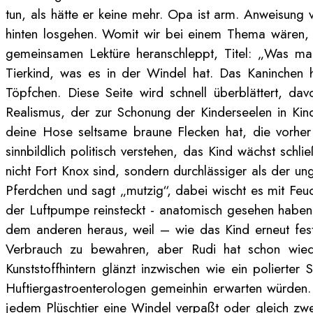
tun, als hätte er keine mehr. Opa ist arm. Anweisung
hinten losgehen. Womit wir bei einem Thema wären, d
gemeinsamen Lektüre heranschleppt, Titel: „Was mag
Tierkind, was es in der Windel hat. Das Kaninchen 
Töpfchen. Diese Seite wird schnell überblättert, dav
Realismus, der zur Schonung der Kinderseelen in Kind
deine Hose seltsame braune Flecken hat, die vorher
sinnbildlich politisch verstehen, das Kind wächst sch
nicht Fort Knox sind, sondern durchlässiger als der u
Pferdchen und sagt „mutzig“, dabei wischt es mit Feu
der Luftpumpe reinsteckt - anatomisch gesehen haben 
dem anderen heraus, weil – wie das Kind erneut festst
Verbrauch zu bewahren, aber Rudi hat schon wieder
Kunststoffhintern glänzt inzwischen wie ein polierte
Huftiergastroenterologen gemeinhin erwarten würden.
jedem Plüschtier eine Windel verpaßt oder gleich zwei