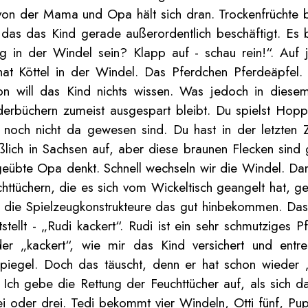
 von der Mama und Opa hält sich dran. Trockenfrüchte 
as das Kind gerade außerordentlich beschäftigt. Es 
 in der Windel sein? Klapp auf - schau rein!“. Auf 
hat Köttel in der Windel. Das Pferdchen Pferdeäpfel
on will das Kind nichts wissen. Was jedoch in diesem
erbüchern zumeist ausgespart bleibt. Du spielst Hoppe
 noch nicht da gewesen sind. Du hast in der letzten 
ließlich in Sachsen auf, aber diese braunen Flecken s
ngeübte Opa denkt. Schnell wechseln wir die Windel. Dan
chttüchern, die es sich vom Wickeltisch geangelt hat, 
die Spielzeugkonstrukteure das gut hinbekommen. Das K
ellt - „Rudi kackert“. Rudi ist ein sehr schmutziges 
 „kackert“, wie mir das Kind versichert und entreiß
r Spiegel. Doch das täuscht, denn er hat schon wieder
 Ich gebe die Rettung der Feuchttücher auf, als sich 
 oder drei. Tedi bekommt vier Windeln, Otti fünf, Pup