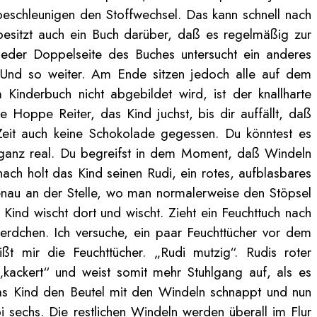
beschleunigen den Stoffwechsel. Das kann schnell nach
besitzt auch ein Buch darüber, daß es regelmäßig zur
jeder Doppelseite des Buches untersucht ein anderes
. Und so weiter. Am Ende sitzen jedoch alle auf dem
 Kinderbuch nicht abgebildet wird, ist der knallharte
 Hoppe Reiter, das Kind juchst, bis dir auffällt, daß
Zeit auch keine Schokolade gegessen. Du könntest es
ind ganz real. Du begreifst in dem Moment, daß Windeln
ach holt das Kind seinen Rudi, ein rotes, aufblasbares
genau an der Stelle, wo man normalerweise den Stöpsel
ind wischt dort und wischt. Zieht ein Feuchttuch nach
Pferdchen. Ich versuche, ein paar Feuchttücher vor dem
t mir die Feuchttücher. „Rudi mutzig“. Rudis roter
 „kackert“ und weist somit mehr Stuhlgang auf, als es
das Kind den Beutel mit den Windeln schnappt und nun
i sechs. Die restlichen Windeln werden überall im Flur