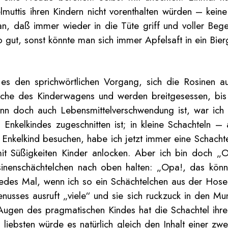
muttis ihren Kindern nicht vorenthalten würden – ke
n, daß immer wieder in die Tüte griff und voller Be
o gut, sonst könnte man sich immer Apfelsaft in ein Bierg
t es den sprichwörtlichen Vorgang, sich die Rosinen 
läche des Kinderwagens und werden breitgesessen, bis
ann doch auch Lebensmittelverschwendung ist, war ich
 Enkelkindes zugeschnitten ist; in kleine Schachteln 
er Enkelkind besuchen, habe ich jetzt immer eine Scha
t Süßigkeiten Kinder anlocken. Aber ich bin doch „O
osinenschächtelchen nach oben halten: „Opa!, das kö
edes Mal, wenn ich so ein Schächtelchen aus der Hosen
nusses ausruft „viele“ und sie sich ruckzuck in den Mu
Augen des pragmatischen Kindes hat die Schachtel ihre
m liebsten würde es natürlich gleich den Inhalt einer z