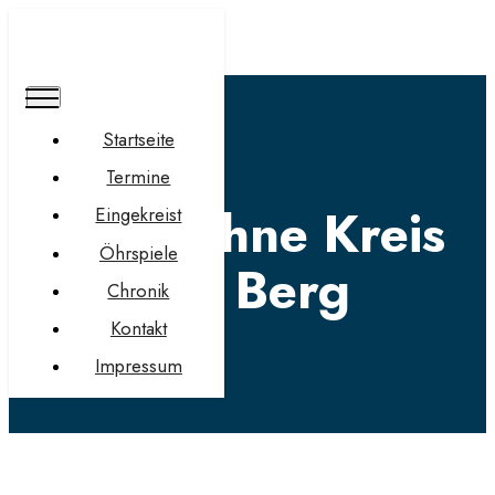
Startseite
Termine
Lesebühne
Kreis
Eingekreist
Öhrspiele
mit Berg
Chronik
Kontakt
Impressum