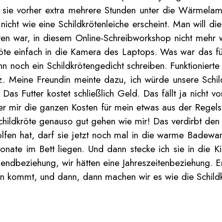
e sie vorher extra mehrere Stunden unter die Wärmelam
t wie eine Schildkrötenleiche erscheint. Man will die 
rten war, in diesem Online-Schreibworkshop nicht mehr w
dkröte einfach in die Kamera des Laptops. Was war das f
 noch ein Schildkrötengedicht schreiben. Funktioniert
 Meine Freundin meinte dazu, ich würde unsere Schild
 Das Futter kostet schließlich Geld. Das fällt ja nich
r mir die ganzen Kosten für mein etwas aus der Regels
childkröte genauso gut gehen wie mir! Das verdirbt den 
fen hat, darf sie jetzt noch mal in die warme Badewanne
onate im Bett liegen. Und dann stecke ich sie in die 
beziehung, wir hätten eine Jahreszeitenbeziehung. Erst 
ten kommt, und dann, dann machen wir es wie die Schild