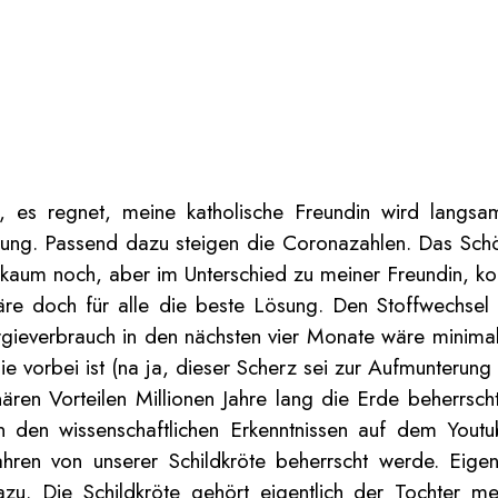
 es regnet, meine katholische Freundin wird langsa
nung. Passend dazu steigen die Coronazahlen. Das Sc
h kaum noch, aber im Unterschied zu meiner Freundin, 
re doch für alle die beste Lösung. Den Stoffwechsel 
ergieverbrauch in den nächsten vier Monate wäre minim
vorbei ist (na ja, dieser Scherz sei zur Aufmunterung g
ären Vorteilen Millionen Jahre lang die Erde beherrsc
en wissenschaftlichen Erkenntnissen auf dem Youtub
ahren von unserer Schildkröte beherrscht werde. Eigen
azu. Die Schildkröte gehört eigentlich der Tochter m