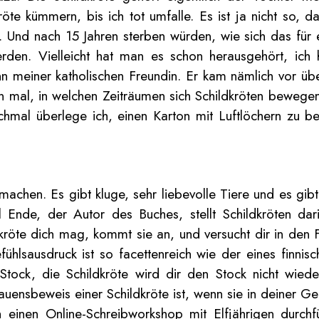
öte kümmern, bis ich tot umfalle. Es ist ja nicht so, 
Und nach 15 Jahren sterben würden, wie sich das für ei
rden. Vielleicht hat man es schon herausgehört, ich 
n meiner katholischen Freundin. Er kam nämlich vor übe
an mal, in welchen Zeiträumen sich Schildkröten bewegen
hmal überlege ich, einen Karton mit Luftlöchern zu b
rmachen. Es gibt kluge, sehr liebevolle Tiere und es gi
 Ende, der Autor des Buches, stellt Schildkröten da
kröte dich mag, kommt sie an, und versucht dir in den
ühlsausdruck ist so facettenreich wie der eines finnisc
tock, die Schildkröte wird dir den Stock nicht wieder
auensbeweis einer Schildkröte ist, wenn sie in deiner G
 einen Online-Schreibworkshop mit Elfjährigen durchf