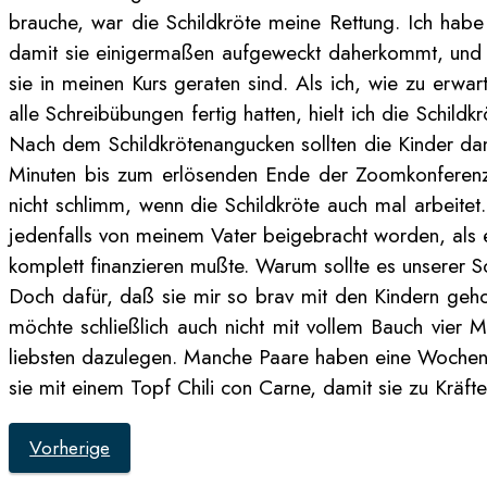
brauche, war die Schildkröte meine Rettung. Ich hab
damit sie einigermaßen aufgeweckt daherkommt, und nich
sie in meinen Kurs geraten sind. Als ich, wie zu erwa
alle Schreibübungen fertig hatten, hielt ich die Schil
Nach dem Schildkrötenangucken sollten die Kinder dann
Minuten bis zum erlösenden Ende der Zoomkonferenz.
nicht schlimm, wenn die Schildkröte auch mal arbeitet.
jedenfalls von meinem Vater beigebracht worden, als e
komplett finanzieren mußte. Warum sollte es unserer S
Doch dafür, daß sie mir so brav mit den Kindern gehol
möchte schließlich auch nicht mit vollem Bauch vier M
liebsten dazulegen. Manche Paare haben eine Wochenend
sie mit einem Topf Chili con Carne, damit sie zu Kräf
Vorherige